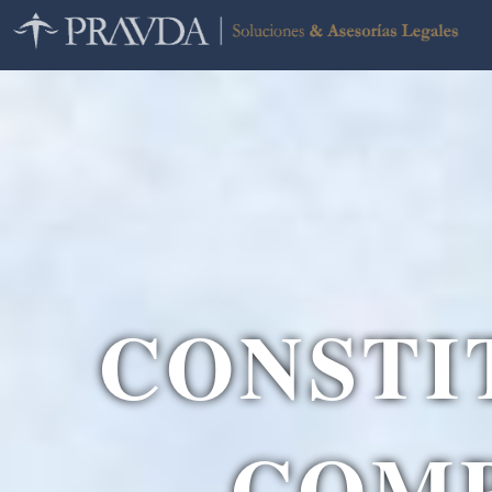
Ir
al
contenido
CONSTI
COM