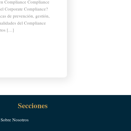
gen Compliance Compliance
 el Corporate Compliance?
cas de prevención, gestión,
Finalidades del Compliance
atos […]
Secciones
Sobre Nosotros