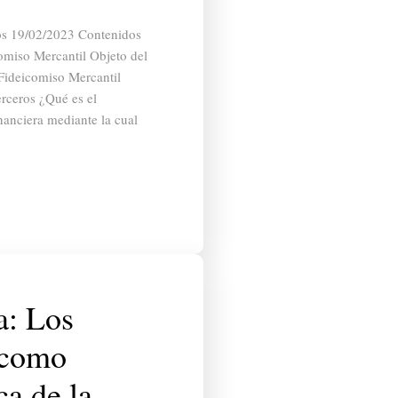
jos 19/02/2023 Contenidos
comiso Mercantil Objeto del
Fideicomiso Mercantil
erceros ¿Qué es el
nanciera mediante la cual
a: Los
 como
ca de la