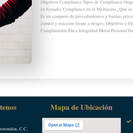
Objetivos Compliance Tipos de Compliance Ori
en Ecuador Compliance en la Mediación ¿Qué es
Es un conjunto de procedimientos y buenas prácti
control y reacción frente a riesgos. Objetivos y 
Cumplimiento Ética Integridad Moral Personal D
tenos
Mapa de Ubicación
borondón, C.C.