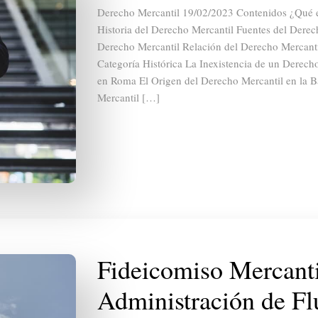
Derecho Mercantil 19/02/2023 Contenidos ¿Qué e
Historia del Derecho Mercantil Fuentes del Derec
Derecho Mercantil Relación del Derecho Mercantil
Categoría Histórica La Inexistencia de un Derech
en Roma El Origen del Derecho Mercantil en la 
Mercantil […]
Fideicomiso Mercanti
Administración de Fl